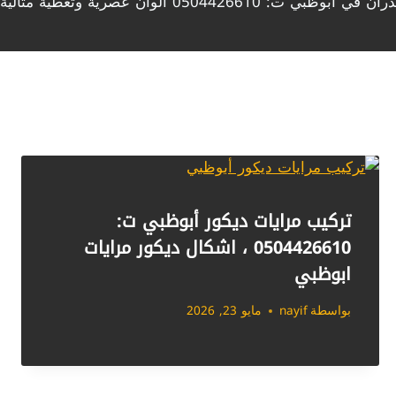
: 0504426610 ألوان عصرية وتغطية مثالية
تركيب مرايات ديكور أبوظبي ت:
0504426610 ، اشكال ديكور مرايات
ابوظبي
بواسطة
nayif
مايو 23, 2026