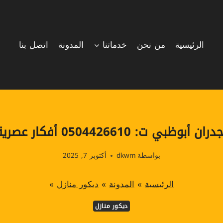
الرئيسية
من نحن
خدماتنا
المدونة
اتصل بنا
050442661 أفكار عصرية لتحويل منزلك
بواسطة
dkwm
أكتوبر 7, 2025
الرئيسية
»
المدونة
»
ديكور منازل
»
ديكور منازل