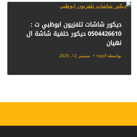
ديكور شاشات تلفزيون ابوظبي ت :
0504426610 ديكور خلفية شاشة ال
نهيان
بواسطة
nayif
سبتمبر 12, 2025