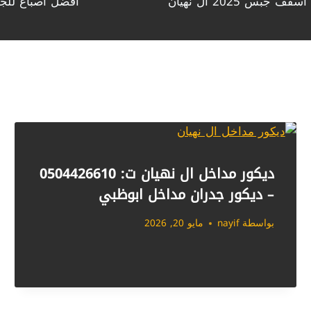
أفضل اصباغ للجدران في أبوظبي ت
ديكور مداخل ال نهيان ت: 0504426610
– ديكور جدران مداخل ابوظبي
بواسطة
nayif
مايو 20, 2026