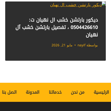
ديكور بارتشن خشب ال نهيان ت:
0504426610 ، تفصيل بارتشن خشب آل
نهيان
بواسطة
nayif
مايو 21, 2026
الرئيسية
من نحن
خدماتنا
المدونة
اتصل بنا