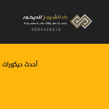
لتجاوز
لى
لمحتوى
أحدث ديكورات جدران أبوظبي ت: 0