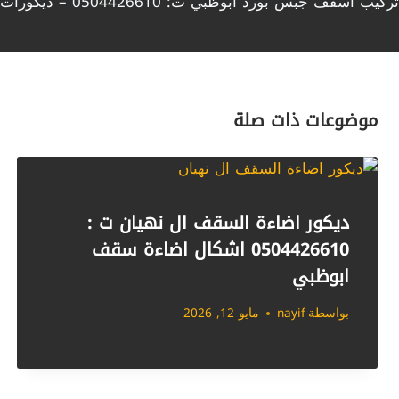
تركيب اسقف جبس بورد ابوظبي ت: 0504426610 – ديكورات اسقف جبس 2025 ال نهيان
لمقالات
موضوعات ذات صلة
ديكور اضاءة السقف ال نهيان ت :
0504426610 اشكال اضاءة سقف
ابوظبي
بواسطة
nayif
مايو 12, 2026