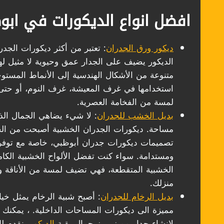
افضل انواع الديكورات في اب
ديكور ورق الجدران
: تعتبر من أكثر ديكورات الجدر
الديكور يضيف على الجدار عمق وحيوية لا مثيل له
متنوعة من الأشكال الهندسية إلى الأنماط المستو
استخدامها في غرف المعيشة، غرف النوم، أو حتى ا
لمسة من الفخامة العصرية.
بديل الخشب للجدران
: لا شيء يضاهي الجمال ال
مساحة. ديكورات الجدران الخشبية أصبحت من الخ
تصميمات ديكورات جدران أبوظبي، خاصة مع توفر 
ومستدامة. سواء كنت تفضل الألواح الخشبية الكامل
الخشبية المتقطعة، فهي تضيف لمسة من الأناقة و
منزلك.
بديل الرخام للجدران
: أصبح شبية الرخام يمثل خيار
مميزة الى ديكورات المساحات الداخلية. ، يمكنك 
لإنشاء جدار مميز يبرز جمال بقية
الديكور
، نقدم 