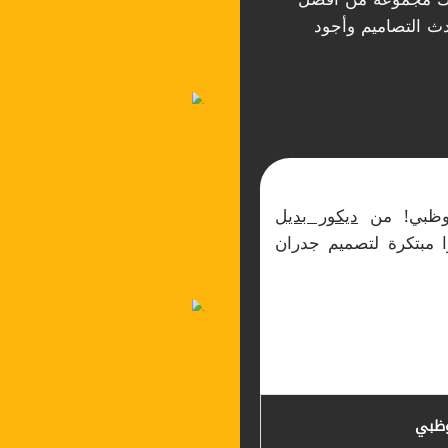
ث التصاميم وأجود
بوظبي! من
ديكور بديل
ا مبتكرة لتصميم جدران
وظبي